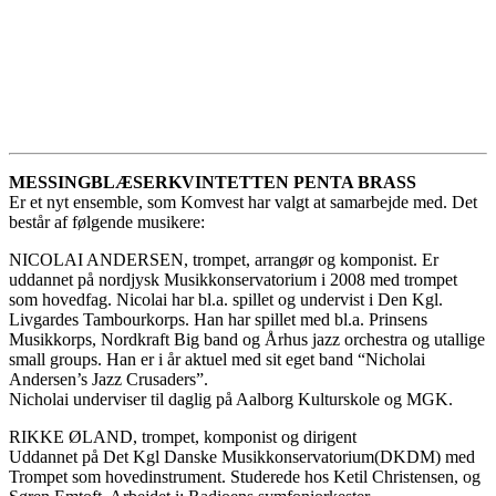
MESSINGBLÆSERKVINTETTEN PENTA BRASS
Er et nyt ensemble, som Komvest har valgt at samarbejde med. Det
består af følgende musikere:
NICOLAI ANDERSEN, trompet, arrangør og komponist. Er
uddannet på nordjysk Musikkonservatorium i 2008 med trompet
som hovedfag. Nicolai har bl.a. spillet og undervist i Den Kgl.
Livgardes Tambourkorps. Han har spillet med bl.a. Prinsens
Musikkorps, Nordkraft Big band og Århus jazz orchestra og utallige
small groups. Han er i år aktuel med sit eget band “Nicholai
Andersen’s Jazz Crusaders”.
Nicholai underviser til daglig på Aalborg Kulturskole og MGK.
RIKKE ØLAND, trompet, komponist og dirigent
Uddannet på Det Kgl Danske Musikkonservatorium(DKDM) med
Trompet som hovedinstrument. Studerede hos Ketil Christensen, og