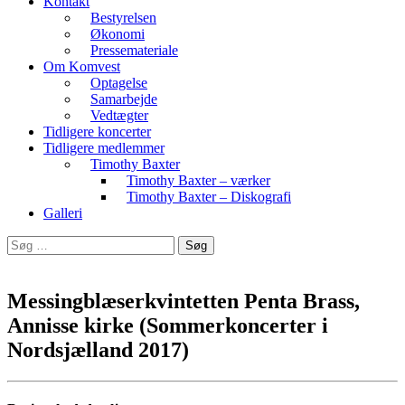
Kontakt
Bestyrelsen
Økonomi
Pressemateriale
Om Komvest
Optagelse
Samarbejde
Vedtægter
Tidligere koncerter
Tidligere medlemmer
Timothy Baxter
Timothy Baxter – værker
Timothy Baxter – Diskografi
Galleri
Søg
efter:
Messingblæserkvintetten Penta Brass,
Annisse kirke (Sommerkoncerter i
Nordsjælland 2017)