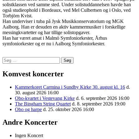
solistklassen ved samme sted. Under solistuddannelsen havde han
også studieophold i Bordeaux, ved Mel Culbertsen og i Oslo, ved
Torbjörn Kvist.
Han underviser i tuba på Jysk Musikkonservatorium og MGK
Aalborg. Han er desuden en aktiv kammermusiker i forskellige
messingkvartetter og har tillige solistopgaver.
Han har været ansat i Malmö Symfoniorkester, Århus
symfoniorkester og er nu i Aalborg Symfoniorkester.
Indlægsnavigation
Søg
Komponistforening
efter:
Komvest koncerter
Kammerkoret Carmina i Sundby Kirke 30. august kl. 16
d.
30. august 2026 16:00
Obo-kvartet i Vestevang Kirke
d. 6. september 2026 16:00
The Bingham String Quartet
d. 8. september 2026 19:00
Obo og harpe
d. 25. oktober 2026 16:00
Andre Koncerter
Ingen Koncert