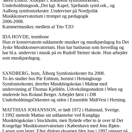
Søren Emtoft. Arbejdet i: Radioens symfoniorkester,
Underholdningsork.,Det kgl. Kapel, Sjællands symf.ork., og
Aalborg symfoniorkester. Underviser på Nordjydsk
Musikkonservatorium i trompet og pædagogik
2006-2008.
Kammermusiker, medlem af Trio T2O
IDA HOVDE, trombone
Hun er konservatorie-uddannede musiker og musikpædagog fra Det
Jyske Musikkonservatorium. Hun har basbasun som hovedfag og
har bl.a. undervist i musik på en Rudolf Steiner skole. Hun arbejder
som musikpædagog.
SANDBERG, horn, Ålborg Symfoniorkester fra 2008.
To års studier hos Pär Enblom, hornist i Helsingborgs
Symfoniorkester, derefter Musikhögskolan i Malmø med
undervisning af Thomas Kjelldén. Udvekslingsstudent i Wien og
studerede hos Roland Berger. Arbejdet først i i DR
UnderholdningsOrkestret og siden i Ensemble MidtVest i Herning.
MATTHIAS JOHANSSON, er født 1972 i Halmstad, Sverige.
I 1992 startede Mattias sin uddannelse ved Kungliga
Musikhögskolan i Stockholm, men flyttede efter to år over til Det
Kongelige Musikkonservatorium i København med Jens Bjørn-
Larsen som lærer. Efter diplom eksamen blev han i 1997 optaget på