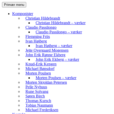
Hop
Søg
Primær menu
til
Komvest
indhold
Komponister
Christian Hildebrandt
Christian Hildebrandt – værker
Claudio Passilongo
Claudio Passilongo – værker
Flemming Friis
Ivan Høiberg
Ivan Høiberg – værker
Jette Overgaard Mogensen
John Erik Rønne Ekberg
John Erik Ekberg – værker
Knud-Erik Kengen
Michael Bønsdorf
Morten Poulsen
Morten Poulsen – værker
Morten Skjoldan Petersen
Pelle Nyhuus
Rune Solvang
Søren Birch
Thomas Kursch
Tobias Naumann
Michael Frederiksen