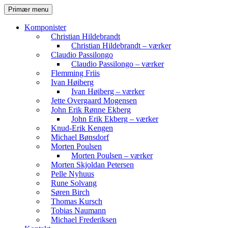
Hop
Søg
Primær menu
til
Komvest
indhold
Komponister
Christian Hildebrandt
Christian Hildebrandt – værker
Claudio Passilongo
Claudio Passilongo – værker
Flemming Friis
Ivan Høiberg
Ivan Høiberg – værker
Jette Overgaard Mogensen
John Erik Rønne Ekberg
John Erik Ekberg – værker
Knud-Erik Kengen
Michael Bønsdorf
Morten Poulsen
Morten Poulsen – værker
Morten Skjoldan Petersen
Pelle Nyhuus
Rune Solvang
Søren Birch
Thomas Kursch
Tobias Naumann
Michael Frederiksen