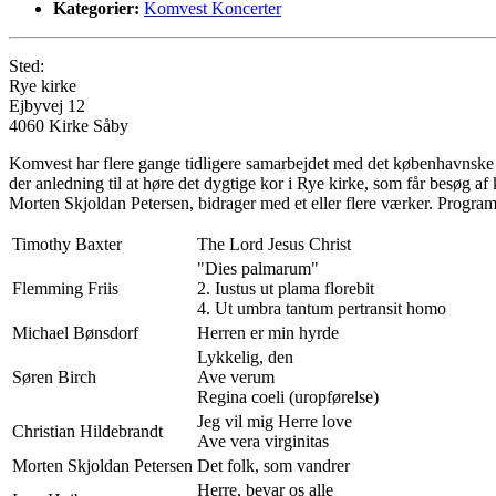
Kategorier:
Komvest Koncerter
Sted:
Rye kirke
Ejbyvej 12
4060 Kirke Såby
Komvest har flere gange tidligere samarbejdet med det københavnsk
der anledning til at høre det dygtige kor i Rye kirke, som får besøg af 
Morten Skjoldan Petersen, bidrager med et eller flere værker. Progra
Timothy Baxter
The Lord Jesus Christ
"Dies palmarum"
Flemming Friis
2. Iustus ut plama florebit
4. Ut umbra tantum pertransit homo
Michael Bønsdorf
Herren er min hyrde
Lykkelig, den
Søren Birch
Ave verum
Regina coeli (uropførelse)
Jeg vil mig Herre love
Christian Hildebrandt
Ave vera virginitas
Morten Skjoldan Petersen
Det folk, som vandrer
Herre, bevar os alle