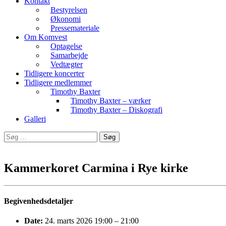
Kontakt
Bestyrelsen
Økonomi
Pressemateriale
Om Komvest
Optagelse
Samarbejde
Vedtægter
Tidligere koncerter
Tidligere medlemmer
Timothy Baxter
Timothy Baxter – værker
Timothy Baxter – Diskografi
Galleri
Søg
efter:
Kammerkoret Carmina i Rye kirke
Begivenhedsdetaljer
Date:
24. marts 2026 19:00
–
21:00