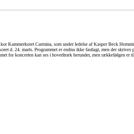
e kor Kammerkoret Carmina, som under ledelse af Kasper Beck Hemmin
koret d. 24. marts. Programmet er endnu ikke fastlagt, men der skrives på 
mmet for koncerten kan ses i hovedtræk herunder, men rækkefølgen er ti