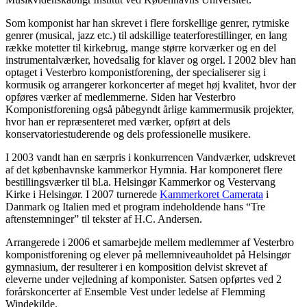
Som komponist har han skrevet i flere forskellige genrer, rytmiske
genrer (musical, jazz etc.) til adskillige teaterforestillinger, en lang
række motetter til kirkebrug, mange større korværker og en del
instrumentalværker, hovedsalig for klaver og orgel. I 2002 blev han
optaget i Vesterbro komponistforening, der specialiserer sig i
kormusik og arrangerer korkoncerter af meget høj kvalitet, hvor der
opføres værker af medlemmerne. Siden har Vesterbro
Komponistforening også påbegyndt årlige kammermusik projekter,
hvor han er repræsenteret med værker, opført at dels
konservatoriestuderende og dels professionelle musikere.
I 2003 vandt han en særpris i konkurrencen Vandværker, udskrevet
af det københavnske kammerkor Hymnia. Har komponeret flere
bestillingsværker til bl.a. Helsingør Kammerkor og Vestervang
Kirke i Helsingør. I 2007 turnerede
Kammerkoret Camerata
i
Danmark og Italien med et program indeholdende hans “Tre
aftenstemninger” til tekster af H.C. Andersen.
Arrangerede i 2006 et samarbejde mellem medlemmer af Vesterbro
komponistforening og elever på mellemniveauholdet på Helsingør
gymnasium, der resulterer i en komposition delvist skrevet af
eleverne under vejledning af komponister. Satsen opførtes ved 2
forårskoncerter af Ensemble Vest under ledelse af Flemming
Windekilde.