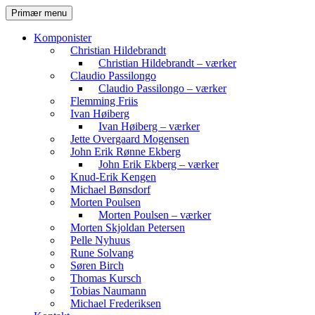
Hop
Søg
Primær menu
til
Komvest
indhold
Komponister
Christian Hildebrandt
Christian Hildebrandt – værker
Claudio Passilongo
Claudio Passilongo – værker
Flemming Friis
Ivan Høiberg
Ivan Høiberg – værker
Jette Overgaard Mogensen
John Erik Rønne Ekberg
John Erik Ekberg – værker
Knud-Erik Kengen
Michael Bønsdorf
Morten Poulsen
Morten Poulsen – værker
Morten Skjoldan Petersen
Pelle Nyhuus
Rune Solvang
Søren Birch
Thomas Kursch
Tobias Naumann
Michael Frederiksen