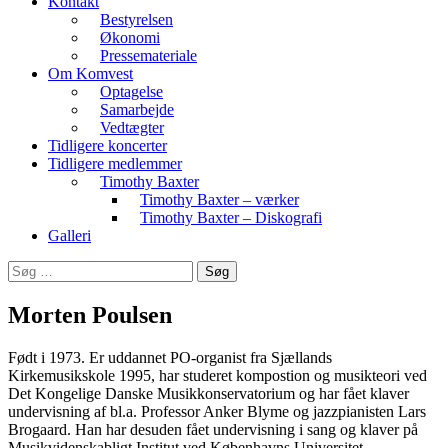
Kontakt
Bestyrelsen
Økonomi
Pressemateriale
Om Komvest
Optagelse
Samarbejde
Vedtægter
Tidligere koncerter
Tidligere medlemmer
Timothy Baxter
Timothy Baxter – værker
Timothy Baxter – Diskografi
Galleri
Søg
efter:
Morten Poulsen
Født i 1973. Er uddannet PO-organist fra Sjællands
Kirkemusikskole 1995, har studeret kompostion og musikteori ved
Det Kongelige Danske Musikkonservatorium og har fået klaver
undervisning af bl.a. Professor Anker Blyme og jazzpianisten Lars
Brogaard. Han har desuden fået undervisning i sang og klaver på
Musikvidenskabligt Institut ved Københavns Universitet.