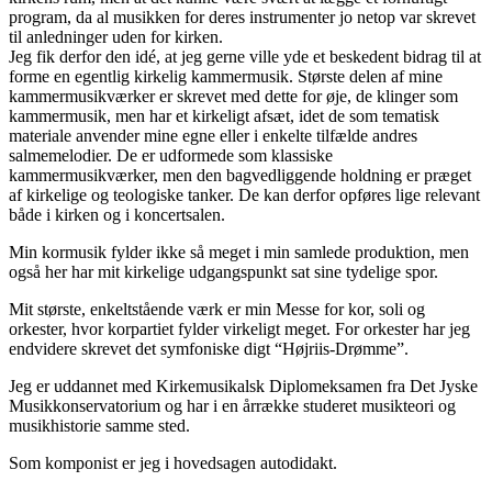
program, da al musikken for deres instrumenter jo netop var skrevet
til anledninger uden for kirken.
Jeg fik derfor den idé, at jeg gerne ville yde et beskedent bidrag til at
forme en egentlig kirkelig kammermusik. Største delen af mine
kammermusikværker er skrevet med dette for øje, de klinger som
kammermusik, men har et kirkeligt afsæt, idet de som tematisk
materiale anvender mine egne eller i enkelte tilfælde andres
salmemelodier. De er udformede som klassiske
kammermusikværker, men den bagvedliggende holdning er præget
af kirkelige og teologiske tanker. De kan derfor opføres lige relevant
både i kirken og i koncertsalen.
Min kormusik fylder ikke så meget i min samlede produktion, men
også her har mit kirkelige udgangspunkt sat sine tydelige spor.
Mit største, enkeltstående værk er min Messe for kor, soli og
orkester, hvor korpartiet fylder virkeligt meget. For orkester har jeg
endvidere skrevet det symfoniske digt “Højriis-Drømme”.
Jeg er uddannet med Kirkemusikalsk Diplomeksamen fra Det Jyske
Musikkonservatorium og har i en årrække studeret musikteori og
musikhistorie samme sted.
Som komponist er jeg i hovedsagen autodidakt.