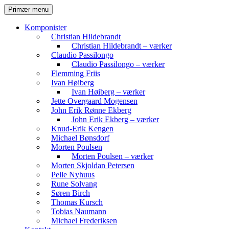
Hop
Søg
Primær menu
til
Komvest
indhold
Komponister
Christian Hildebrandt
Christian Hildebrandt – værker
Claudio Passilongo
Claudio Passilongo – værker
Flemming Friis
Ivan Høiberg
Ivan Høiberg – værker
Jette Overgaard Mogensen
John Erik Rønne Ekberg
John Erik Ekberg – værker
Knud-Erik Kengen
Michael Bønsdorf
Morten Poulsen
Morten Poulsen – værker
Morten Skjoldan Petersen
Pelle Nyhuus
Rune Solvang
Søren Birch
Thomas Kursch
Tobias Naumann
Michael Frederiksen