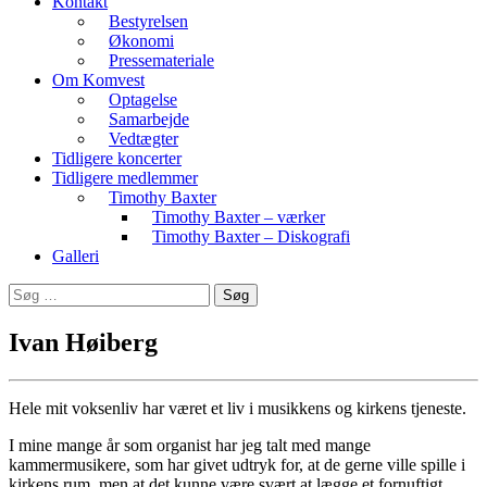
Kontakt
Bestyrelsen
Økonomi
Pressemateriale
Om Komvest
Optagelse
Samarbejde
Vedtægter
Tidligere koncerter
Tidligere medlemmer
Timothy Baxter
Timothy Baxter – værker
Timothy Baxter – Diskografi
Galleri
Søg
efter:
Ivan Høiberg
Hele mit voksenliv har været et liv i musikkens og kirkens tjeneste.
I mine mange år som organist har jeg talt med mange
kammermusikere, som har givet udtryk for, at de gerne ville spille i
kirkens rum, men at det kunne være svært at lægge et fornuftigt