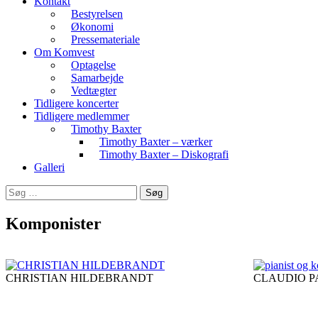
Kontakt
Bestyrelsen
Økonomi
Pressemateriale
Om Komvest
Optagelse
Samarbejde
Vedtægter
Tidligere koncerter
Tidligere medlemmer
Timothy Baxter
Timothy Baxter – værker
Timothy Baxter – Diskografi
Galleri
Søg
efter:
Komponister
CHRISTIAN HILDEBRANDT
CLAUDIO P