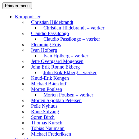
Hop
Søg
Primær menu
til
Komvest
indhold
Komponister
Christian Hildebrandt
Christian Hildebrandt – værker
Claudio Passilongo
Claudio Passilongo – værker
Flemming Friis
Ivan Høiberg
Ivan Høiberg – værker
Jette Overgaard Mogensen
John Erik Rønne Ekberg
John Erik Ekberg – værker
Knud-Erik Kengen
Michael Bønsdorf
Morten Poulsen
Morten Poulsen – værker
Morten Skjoldan Petersen
Pelle Nyhuus
Rune Solvang
Søren Birch
Thomas Kursch
Tobias Naumann
Michael Frederiksen