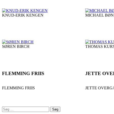
KNUD-ERIK KENGEN
MICHAEL BØ
SØREN BIRCH
THOMAS KUR
FLEMMING FRIIS
JETTE OV
FLEMMING FRIIS
JETTE OVER
Søg
Komponistforening
efter: