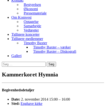
Kontakt
Bestyrelsen
Økonomi
Pressemateriale
Om Komvest
Optagelse
Samarbejde
Vedtægter
Tidligere koncerter
Tidligere medlemmer
Timothy Baxter
Timothy Baxter – værker
Timothy Baxter – Diskografi
Galleri
Søg
efter:
Kammerkoret Hymnia
Begivenhedsdetaljer
Date:
2. november 2014 15:00
–
16:00
Sted:
Enghave kirke