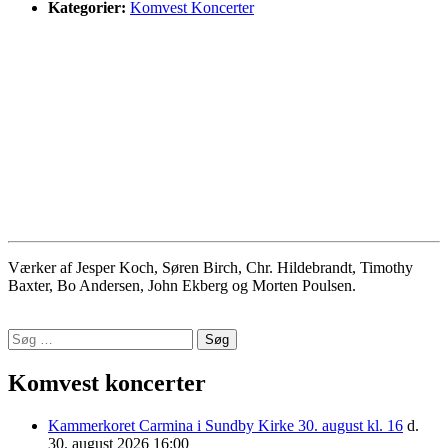
Kategorier:
Komvest Koncerter
Værker af Jesper Koch, Søren Birch, Chr. Hildebrandt, Timothy
Baxter, Bo Andersen, John Ekberg og Morten Poulsen.
Indlægsnavigation
Søg
Komponistforening
efter:
Komvest koncerter
Kammerkoret Carmina i Sundby Kirke 30. august kl. 16
d.
30. august 2026 16:00