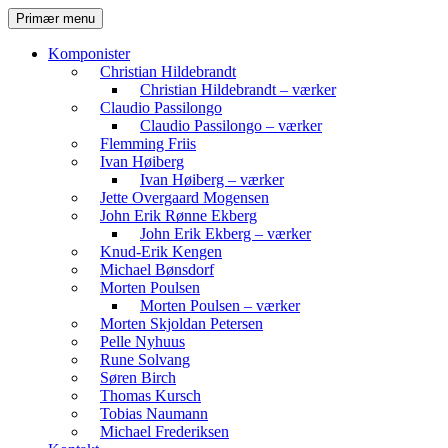
Hop
Søg
Primær menu
til
Komvest
indhold
Komponister
Christian Hildebrandt
Christian Hildebrandt – værker
Claudio Passilongo
Claudio Passilongo – værker
Flemming Friis
Ivan Høiberg
Ivan Høiberg – værker
Jette Overgaard Mogensen
John Erik Rønne Ekberg
John Erik Ekberg – værker
Knud-Erik Kengen
Michael Bønsdorf
Morten Poulsen
Morten Poulsen – værker
Morten Skjoldan Petersen
Pelle Nyhuus
Rune Solvang
Søren Birch
Thomas Kursch
Tobias Naumann
Michael Frederiksen