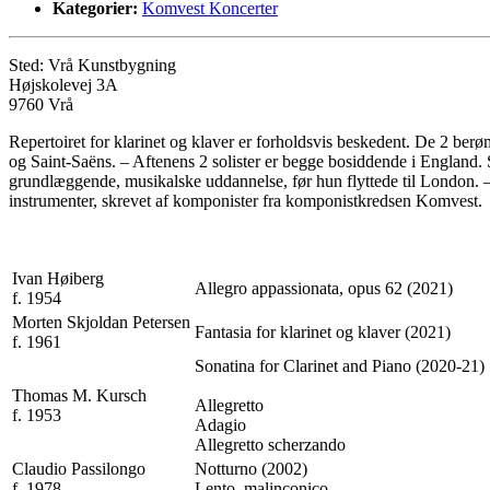
Kategorier:
Komvest Koncerter
Sted: Vrå Kunstbygning
Højskolevej 3A
9760 Vrå
Repertoiret for klarinet og klaver er forholdsvis beskedent. De 2 ber
og Saint-Saëns. – Aftenens 2 solister er begge bosiddende i England. 
grundlæggende, musikalske uddannelse, før hun flyttede til London. – E
instrumenter, skrevet af komponister fra komponistkredsen Komvest.
Ivan Høiberg
Allegro appassionata, opus 62 (2021)
f. 1954
Morten Skjoldan Petersen
Fantasia for klarinet og klaver (2021)
f. 1961
Sonatina for Clarinet and Piano (2020-21)
Thomas M. Kursch
Allegretto
f. 1953
Adagio
Allegretto scherzando
Claudio Passilongo
Notturno (2002)
f. 1978
Lento, malinconico