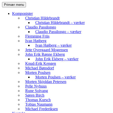
Hop
Søg
Primær menu
til
Komvest
indhold
Komponister
Christian Hildebrandt
Christian Hildebrandt – værker
Claudio Passilongo
Claudio Passilongo – værker
Flemming Friis
Ivan Høiberg
Ivan Høiberg – værker
Jette Overgaard Mogensen
John Erik Rønne Ekberg
John Erik Ekberg – værker
Knud-Erik Kengen
Michael Bønsdorf
Morten Poulsen
Morten Poulsen – værker
Morten Skjoldan Petersen
Pelle Nyhuus
Rune Solvang
Søren Birch
Thomas Kursch
Tobias Naumann
Michael Frederiksen