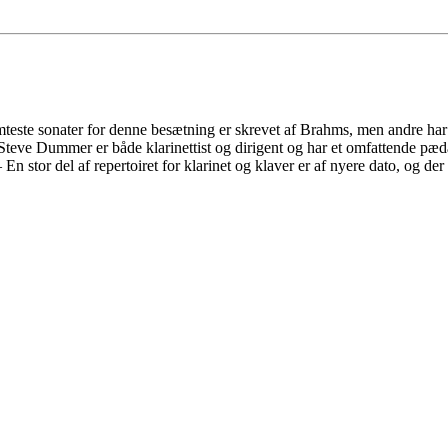
ømteste sonater for denne besætning er skrevet af Brahms, men andre har
Steve Dummer er både klarinettist og dirigent og har et omfattende pæd
n stor del af repertoiret for klarinet og klaver er af nyere dato, og d