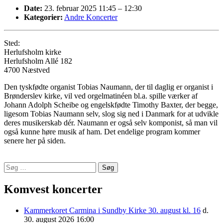
Date:
23. februar 2025 11:45
–
12:30
Kategorier:
Andre Koncerter
Sted:
Herlufsholm kirke
Herlufsholm Allé 182
4700 Næstved
Den tyskfødte organist Tobias Naumann, der til daglig er organist i
Brønderslev kirke, vil ved orgelmatinéen bl.a. spille værker af
Johann Adolph Scheibe og engelskfødte Timothy Baxter, der begge,
ligesom Tobias Naumann selv, slog sig ned i Danmark for at udvikle
deres musikerskab dér. Naumann er også selv komponist, så man vil
også kunne høre musik af ham. Det endelige program kommer
senere her på siden.
Indlægsnavigation
Søg
Komponistforening
efter:
Komvest koncerter
Kammerkoret Carmina i Sundby Kirke 30. august kl. 16
d.
30. august 2026 16:00