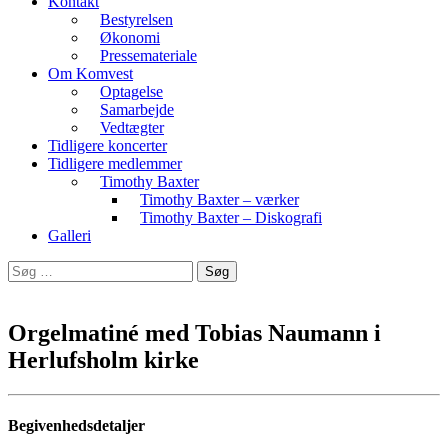
Kontakt
Bestyrelsen
Økonomi
Pressemateriale
Om Komvest
Optagelse
Samarbejde
Vedtægter
Tidligere koncerter
Tidligere medlemmer
Timothy Baxter
Timothy Baxter – værker
Timothy Baxter – Diskografi
Galleri
Søg
efter:
Orgelmatiné med Tobias Naumann i
Herlufsholm kirke
Begivenhedsdetaljer