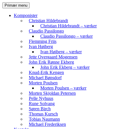
Hop
Søg
Primær menu
til
Komvest
indhold
Komponister
Christian Hildebrandt
Christian Hildebrandt – værker
Claudio Passilongo
Claudio Passilongo – værker
Flemming Friis
Ivan Høiberg
Ivan Høiberg – værker
Jette Overgaard Mogensen
John Erik Rønne Ekberg
John Erik Ekberg – værker
Knud-Erik Kengen
Michael Bønsdorf
Morten Poulsen
Morten Poulsen – værker
Morten Skjoldan Petersen
Pelle Nyhuus
Rune Solvang
Søren Birch
Thomas Kursch
Tobias Naumann
Michael Frederiksen