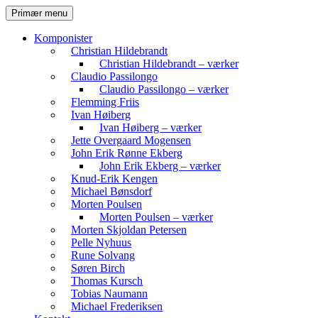
Hop
Søg
Primær menu
til
Komvest
indhold
Komponister
Christian Hildebrandt
Christian Hildebrandt – værker
Claudio Passilongo
Claudio Passilongo – værker
Flemming Friis
Ivan Høiberg
Ivan Høiberg – værker
Jette Overgaard Mogensen
John Erik Rønne Ekberg
John Erik Ekberg – værker
Knud-Erik Kengen
Michael Bønsdorf
Morten Poulsen
Morten Poulsen – værker
Morten Skjoldan Petersen
Pelle Nyhuus
Rune Solvang
Søren Birch
Thomas Kursch
Tobias Naumann
Michael Frederiksen