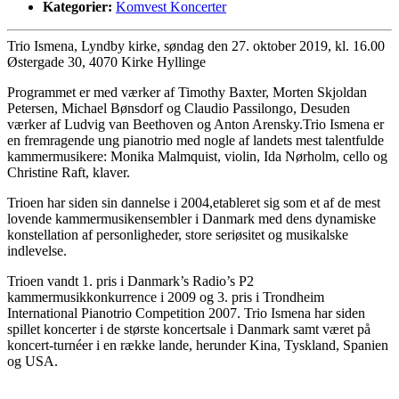
Kategorier:
Komvest Koncerter
Trio Ismena, Lyndby kirke, søndag den 27. oktober 2019, kl. 16.00
Østergade 30, 4070 Kirke Hyllinge
Programmet er med værker af Timothy Baxter, Morten Skjoldan
Petersen, Michael Bønsdorf og Claudio Passilongo, Desuden
værker af Ludvig van Beethoven og Anton Arensky.Trio Ismena er
en fremragende ung pianotrio med nogle af landets mest talentfulde
kammermusikere: Monika Malmquist, violin, Ida Nørholm, cello og
Christine Raft, klaver.
Trioen har siden sin dannelse i 2004,etableret sig som et af de mest
lovende kammermusikensembler i Danmark med dens dynamiske
konstellation af personligheder, store seriøsitet og musikalske
indlevelse.
Trioen vandt 1. pris i Danmark’s Radio’s P2
kammermusikkonkurrence i 2009 og 3. pris i Trondheim
International Pianotrio Competition 2007. Trio Ismena har siden
spillet koncerter i de største koncertsale i Danmark samt været på
koncert-turnéer i en række lande, herunder Kina, Tyskland, Spanien
og USA.