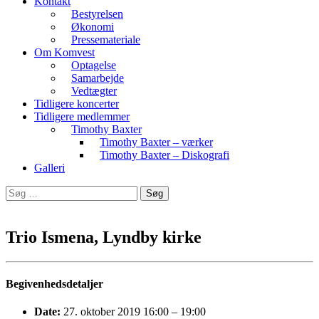
Kontakt
Bestyrelsen
Økonomi
Pressemateriale
Om Komvest
Optagelse
Samarbejde
Vedtægter
Tidligere koncerter
Tidligere medlemmer
Timothy Baxter
Timothy Baxter – værker
Timothy Baxter – Diskografi
Galleri
Søg
efter:
Trio Ismena, Lyndby kirke
Begivenhedsdetaljer
Date:
27. oktober 2019 16:00
–
19:00