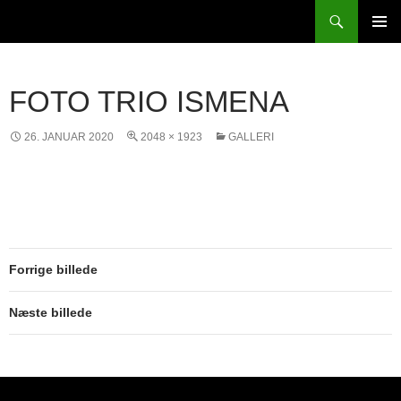
Hop
Søg
Komvest
til
PRIMÆ
indhold
MENU
FOTO TRIO ISMENA
26. JANUAR 2020
2048 × 1923
GALLERI
Forrige billede
Næste billede