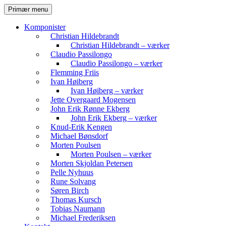
Hop
Søg
Primær menu
til
Komvest
indhold
Komponister
Christian Hildebrandt
Christian Hildebrandt – værker
Claudio Passilongo
Claudio Passilongo – værker
Flemming Friis
Ivan Høiberg
Ivan Høiberg – værker
Jette Overgaard Mogensen
John Erik Rønne Ekberg
John Erik Ekberg – værker
Knud-Erik Kengen
Michael Bønsdorf
Morten Poulsen
Morten Poulsen – værker
Morten Skjoldan Petersen
Pelle Nyhuus
Rune Solvang
Søren Birch
Thomas Kursch
Tobias Naumann
Michael Frederiksen