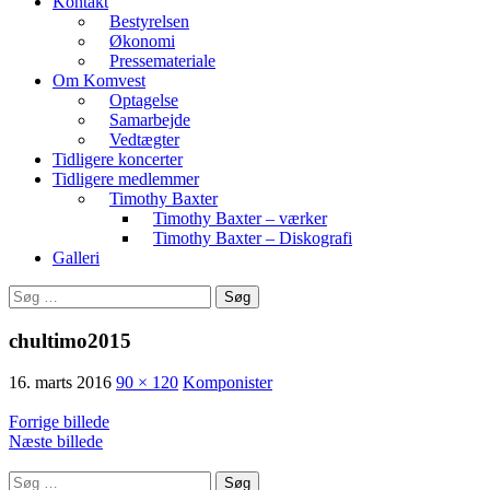
Kontakt
Bestyrelsen
Økonomi
Pressemateriale
Om Komvest
Optagelse
Samarbejde
Vedtægter
Tidligere koncerter
Tidligere medlemmer
Timothy Baxter
Timothy Baxter – værker
Timothy Baxter – Diskografi
Galleri
Søg
efter:
chultimo2015
16. marts 2016
90 × 120
Komponister
Forrige billede
Næste billede
Søg
Komponistforening